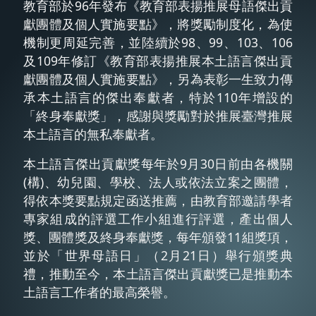
教育部於96年發布《教育部表揚推展母語傑出貢
獻團體及個人實施要點》，將獎勵制度化，為使
機制更周延完善，並陸續於98、99、103、106
及109年修訂《教育部表揚推展本土語言傑出貢
獻團體及個人實施要點》，另為表彰一生致力傳
承本土語言的傑出奉獻者，特於110年增設的
「終身奉獻獎」，感謝與獎勵對於推展臺灣推展
本土語言的無私奉獻者。
本土語言傑出貢獻獎每年於9月30日前由各機關
(構)、幼兒園、學校、法人或依法立案之團體，
得依本獎要點規定函送推薦，由教育部邀請學者
專家組成的評選工作小組進行評選，產出個人
獎、團體獎及終身奉獻獎，每年頒發11組獎項，
並於「世界母語日」（2月21日）舉行頒獎典
禮，推動至今，本土語言傑出貢獻獎已是推動本
土語言工作者的最高榮譽。